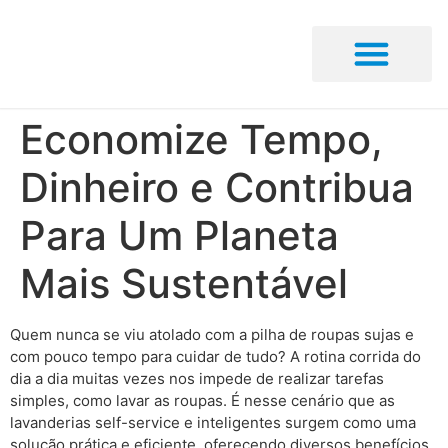
Encontrar Loja
Seja um Franqueado
Portal De Notícias
Área do Franqueado
Economize Tempo,
Dinheiro e Contribua
Para Um Planeta
Mais Sustentável
Quem nunca se viu atolado com a pilha de roupas sujas e
com pouco tempo para cuidar de tudo? A rotina corrida do
dia a dia muitas vezes nos impede de realizar tarefas
simples, como lavar as roupas. É nesse cenário que as
lavanderias self-service e inteligentes surgem como uma
solução prática e eficiente, oferecendo diversos benefícios