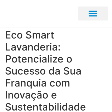
Encontrar Loja
Seja um Franqueado
Portal De Notícias
Área do Franqueado
Eco Smart
Lavanderia:
Potencialize o
Sucesso da Sua
Franquia com
Inovação e
Sustentabilidade